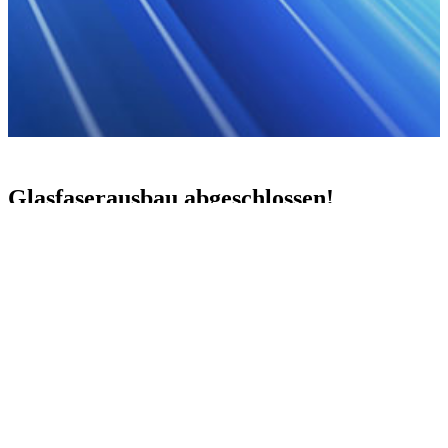
Glasfaserausbau abgeschlossen!
Das Projekt Glasfaserausbau in Niederkassel-Mitte, Uckendorf und
Stockem wurde von der Deutschen Telekom Ende Juni 2024
abgeschlossen!
Kontakt
Projektkoordinierung Glasfaserausbau Niederkassel
Rathausstraße 19
53859 Niederkassel
Telefon:
02208 – 94 66 966